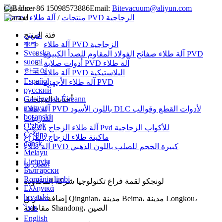
Call Us:
+86 15098573886
Email:
Bitevacuum@aliyun.com
آلة طلاء PVD الزجاجية
منتجات
/
/
لغة
Home
عربي
فئة المنتج
বাংলা
آلة طلاء PVD الزجاجية
Svenska
آلة طلاء صفائح الفولاذ المقاوم للصدأ الكبيرة PVD
suomi
أدوات صلابة PVD آلة طلاء
한국어
آلة طلاء PVD البلاستيكية
Español
آلة طلاء الأجهزة PVD
русский
Gaeilgenah Éireann
أحدث المنتجات
magyar
آلة طلاء PVD باللون الأسود DLC لأدوات القطع وقوالب
bosanski
التدريبات
O'zbek
آلة طلاء الزجاج بالذهب Pvd للأكواب الزجاجية
Čeština
ماكينة طلاء الزجاج بالفراغ
dansk
آلة طلاء PVD كبيرة الحجم للصلب باللون الذهبي
Melayu
Lietuvių
اتصل بنا
Български
România limbi
لونجكو لقمة فراغ تكنولوجيا شركة المحدودة
Ελληνικά
hrvatski
إضافة: طريق Qingnian، مدينة Beima، مدينة Longkou،
مقاطعة Shandong، الصين
ไทย
English