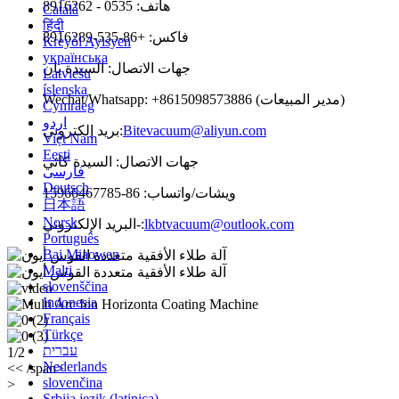
هاتف: 0535 - 8916262
Català
हिंदी
فاكس: +86-535-8916289
Kreyòl Ayisyen
українська
جهات الاتصال: السيدة يان
Latviešu
íslenska
Wechat/Whatsapp: +8615098573886 (مدير المبيعات)
Cymraeg
اردو
Bitevacuum@aliyun.com
بريد إلكتروني:
Việt Nam
Eesti
جهات الاتصال: السيدة كاثي
فارسی
Deutsch
ويشات/واتساب: 86-15966467785
日本語
Norsk
lkbtvacuum@outlook.com
البريد الإلكتروني-:
Português
Bai Miaowen
Malti
slovenščina
Indonesia
Français
Türkçe
עברית
1/2
Nederlands
<< /span>
slovenčina
>
Srbija jezik (latinica)