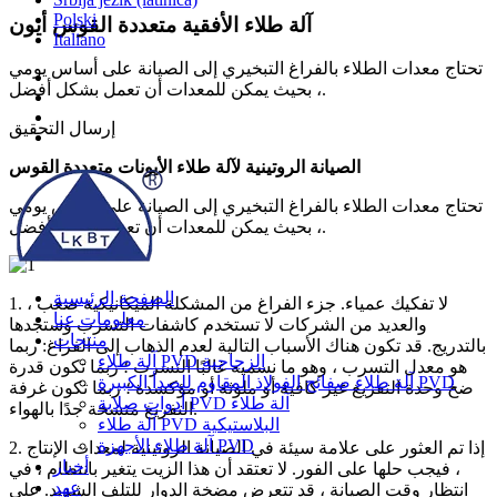
Polski
آلة طلاء الأفقية متعددة القوس أيون
Italiano
تحتاج معدات الطلاء بالفراغ التبخيري إلى الصيانة على أساس يومي
، بحيث يمكن للمعدات أن تعمل بشكل أفضل.
إرسال التحقيق
الصيانة الروتينية لآلة طلاء الأيونات متعددة القوس
تحتاج معدات الطلاء بالفراغ التبخيري إلى الصيانة على أساس يومي
، بحيث يمكن للمعدات أن تعمل بشكل أفضل.
الصفحة الرئيسية
1. لا تفكيك عمياء. جزء الفراغ من المشكلة الميكانيكية صعب ،
معلومات عنا
والعديد من الشركات لا تستخدم كاشفات التسرب وستجدها
منتجات
بالتدريج. قد تكون هناك الأسباب التالية لعدم الذهاب إلى الفراغ: ربما
آلة طلاء PVD الزجاجية
هو معدل التسرب ، وهو ما نسميه غالبًا التسرب ؛ ربما تكون قدرة
آلة طلاء صفائح الفولاذ المقاوم للصدأ الكبيرة PVD
ضخ وحدة التفريغ غير كافية أو ملوثة أو مؤكسدة ؛ ربما تكون غرفة
أدوات صلابة PVD آلة طلاء
التفريغ متسخة جدًا بالهواء.
آلة طلاء PVD البلاستيكية
آلة طلاء الأجهزة PVD
2. إذا تم العثور على علامة سيئة في الصيانة الروتينية لمعدات الإنتاج
أخبار
، فيجب حلها على الفور. لا تعتقد أن هذا الزيت يتغير بانتظام ، في
عهد
انتظار وقت الصيانة ، قد تتعرض مضخة الدوار للتلف الشديد. على