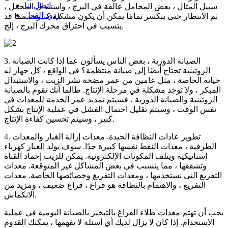
اتصل بنا
سبيل المثال ، بعض المحامل عالقة في البرج ، واستبدال المحمل ،
ردود الفعل
ثم الانتظار حتى ينكسر تمامًا يمكن أن يكون مشكلة كبيرة ، مما قد
يتسبب في احتراق محرك البرج ، إلخ.
3. الصيانة الدورية ، بعض الناس يسألون عما إذا كانت الصيانة
الروتينية تحتاج أيضًا إلى صيانة منتظمة؟ في الواقع ، كل جهاز له
حياته الخاصة ، مثل عامين من عمر مضخة نشر الزيت ، والاستبدال
المبكر ، ولا توجد مشكلة في مرحلة الإنتاج. طالما أنك تقوم بالصيانة
الروتينية والصيانة الدورية ، فسيتم تمديد عمر الخدمة للمعدات في
نفس الوقت ، وسيتم تقليل احتمال الفشل في عملية الإنتاج بشكل
كبير ، وسيتم تحسين كفاءة الإنتاج.
4. تطوير عادات النظافة الجيدة. معدات إزالة الغبار والمعدات
الطرفية ، معدات النفط نفسها كبيرة جدًا. سوف يولد الغبار كهرباء
إستاتيكية ويتلف المكونات الإلكترونية. يمكن للزيت إخماد القناة
وتشققها ، مما يتسبب في بعض المشاكل غير المتوقعة. معدات
التفريغ التي نستخدمها ، ومعدات التفريغ وخصائصها الخاصة. معدات
التفريغ ، والاهتمام بالنظافة هو فراغ ، فراغ ضعيف ، ومزيد من
الانكماش.
يجب أن تهتم معدات طلاء الفراغ بالتبخير بالصيانة اليومية في عملية
الاستخدام. إذا كان لا يزال لديك أي أسئلة لا تفهمها ، يمكنك القدوم