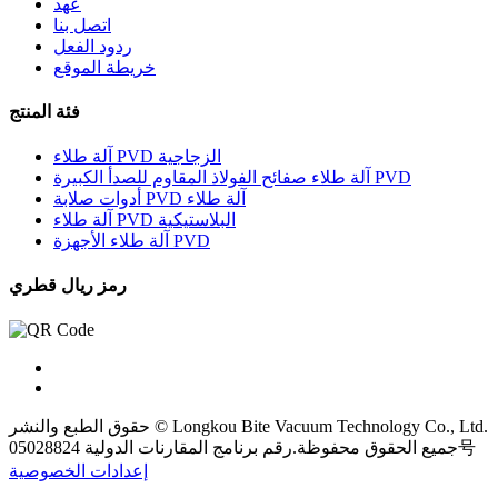
عهد
اتصل بنا
ردود الفعل
خريطة الموقع
فئة المنتج
آلة طلاء PVD الزجاجية
آلة طلاء صفائح الفولاذ المقاوم للصدأ الكبيرة PVD
أدوات صلابة PVD آلة طلاء
آلة طلاء PVD البلاستيكية
آلة طلاء الأجهزة PVD
رمز ريال قطري
حقوق الطبع والنشر © Longkou Bite Vacuum Technology Co., Ltd.
جميع الحقوق محفوظة.رقم برنامج المقارنات الدولية 05028824号
إعدادات الخصوصية